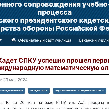
нного сопровождения учебно
процесса
ского президентского кадетск
рства обороны Российской Ф
Официальный сайт училища
Вакансии учил
Кадет СПКУ успешно прошел первы
ждународную математическую оли
: 23 мая 2024
Наши достижения
Выпуск 2025
ОД "Математика. Информатика и ИКТ"
с 16 по 20 мая на базе РГПУ им. А.И. Герцена в
чные сборы по математике, которые неофициально н