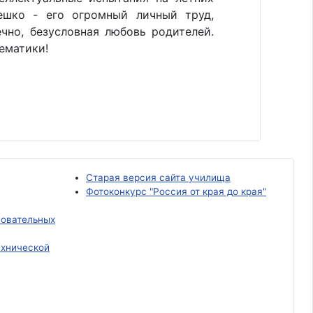
ешко - его огромный личный труд,
чно, безусловная любовь родителей.
ематики!
Старая версия сайта училища
Фотоконкурс "Россия от края до края"
зовательных
хнической