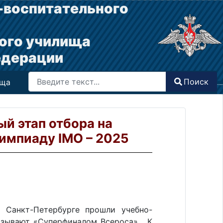
-воспитательного
ого училища
едерации
Поиск
Поиск
ища
Type 2 or more characters for results.
й этап отбора на
мпиаду IMO – 2025
 Санкт-Петербурге прошли учебно-
азывают «Суперфиналом Всероса». К