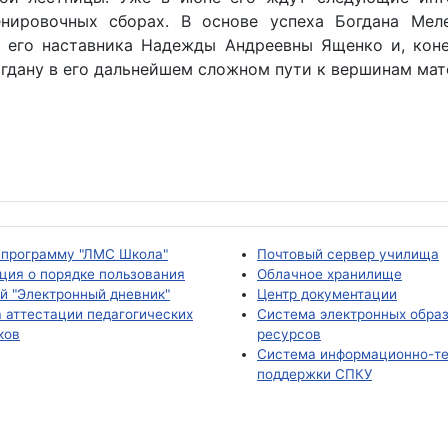
енировочных сборах. В основе успеха Богдана Мел
 его наставника Надежды Андреевны Ященко и, коне
гдану в его дальнейшем сложном пути к вершинам мат
 программу "ЛМС Школа"
Почтовый сервер училища
ция о порядке пользования
Облачное хранилище
й "Электронный дневник"
Центр документации
 аттестации педагогических
Система электронных обра
ков
ресурсов
Система информационно-те
поддержки СПКУ