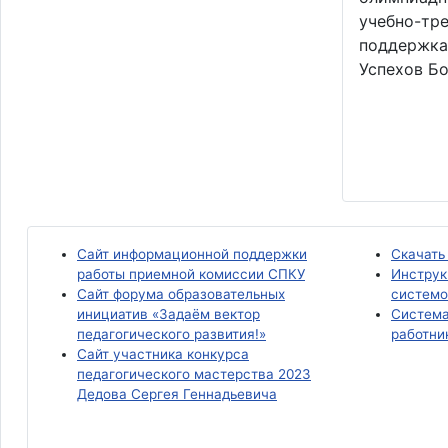
учебно-тр
поддержка
Успехов Бо
Сайт информационной поддержки
Скачать
работы приемной комиссии СПКУ
Инструк
Сайт форума образовательных
системо
инициатив «Задаём вектор
Система
педагогического развития!»
работни
Сайт участника конкурса
педагогического мастерства 2023
Дедова Сергея Геннадьевича