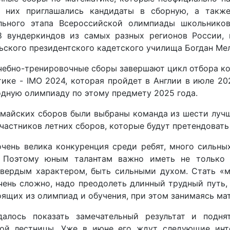
 них приглашались кандидаты в сборную, а такж
льного этапа Всероссийской олимпиады школьников
8 вундеркиндов из самых разных регионов России, 
ьского президентского кадетского училища Богдан М
чебно-тренировочные сборы завершают цикл отбора 
ике - IMO 2024, которая пройдет в Англии в июле 20
дную олимпиаду по этому предмету 2025 года.
 майских сборов были выбраны команда из шести лучш
частников летних сборов, которые будут претендовать 
очень велика конкуренция среди ребят, много сильны
 Поэтому юным талантам важно иметь не только 
твердым характером, быть сильными духом. Стать «
чень сложно, надо преодолеть длинный трудный путь,
оящих из олимпиад и обучения, при этом занимаясь ма
далось показать замечательный результат и подн
ой лестницы. Уже в июне его ждут следующие инте