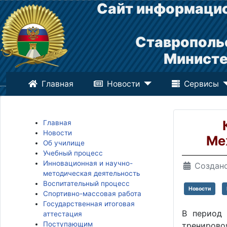
Сайт информацио
Ставрополь
Министе
Главная
Новости
Сервисы
Главная
Новости
Ме
Об училище
Учебный процесс
Инновационная и научно-
Создано
методическая деятельность
Воспитательный процесс
Новости
Спортивно-массовая работа
Государственная итоговая
В период 
аттестация
Поступающим
тренирово