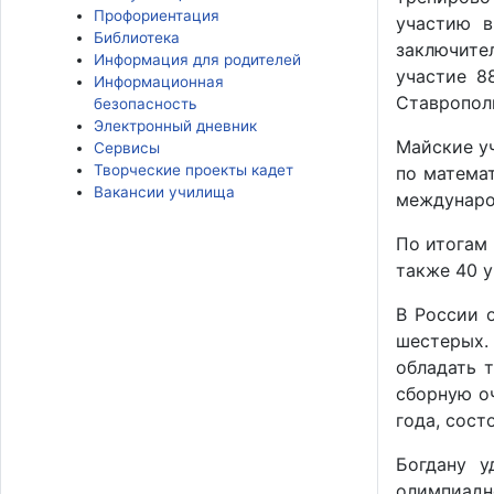
Профориентация
участию в
Библиотека
заключите
Информация для родителей
участие 8
Информационная
Ставропол
безопасность
Электронный дневник
Майские у
Сервисы
Творческие проекты кадет
по математ
Вакансии училища
междунаро
По итогам
также 40 у
В России 
шестерых.
обладать 
сборную о
года, сост
Богдану у
олимпиадн