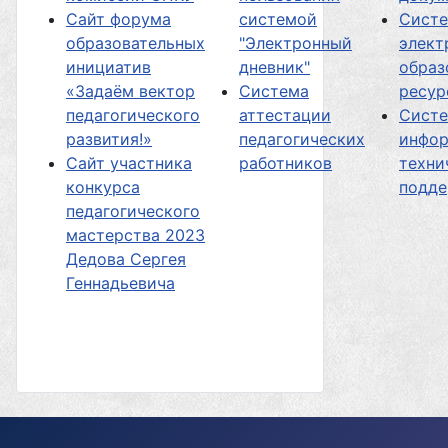
Сайт форума
системой
Сист
образовательных
"Электронный
элект
инициатив
дневник"
образ
«Задаём вектор
Система
ресур
педагогического
аттестации
Сист
развития!»
педагогических
инфор
Сайт участника
работников
техни
конкурса
подд
педагогического
мастерства 2023
Дедова Сергея
Геннадьевича