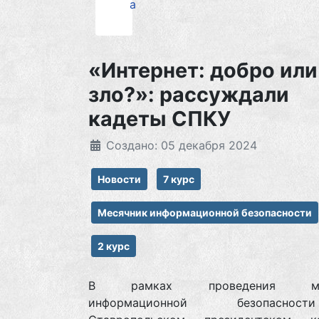
а
«Интернет: добро или
зло?»: рассуждали
кадеты СПКУ
Создано: 05 декабря 2024
Новости
7 курс
Месячник информационной безопасности
2 курс
В рамках проведения мес
информационной безопасн