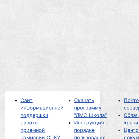
Сайт
Скачать
Почт
информационной
программу
серве
поддержки
"ЛМС Школа"
Облач
работы
Инструкция о
хран
приемной
порядке
Центр
комиссии СПКУ
пользования
докум