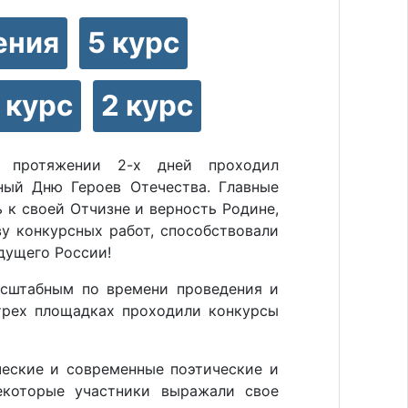
ения
5 курс
 курс
2 курс
а протяжении 2-х дней проходил
ный Дню Героев Отечества. Главные
 к своей Отчизне и верность Родине,
ву конкурсных работ, способствовали
дущего России!
асштабным по времени проведения и
 трех площадках проходили конкурсы
ческие и современные поэтические и
екоторые участники выражали свое