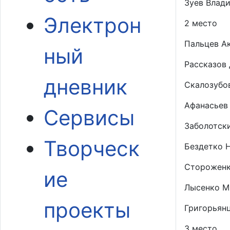
Зуев Влади
Электрон
2 место
Пальцев Ак
ный
Рассказов 
дневник
Скалозубов
Афанасьев 
Сервисы
Заболотски
Творческ
Бездетко Н
Стороженк
ие
Лысенко М
проекты
Григорьянц
3 место