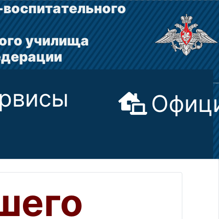
-воспитательного
ого училища
едерации
рвисы
Офици
шего