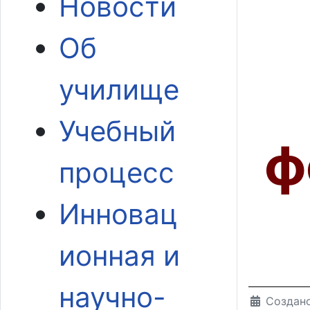
Новости
Об
училище
Учебный
ф
процесс
Инновац
ионная и
научно-
Создано