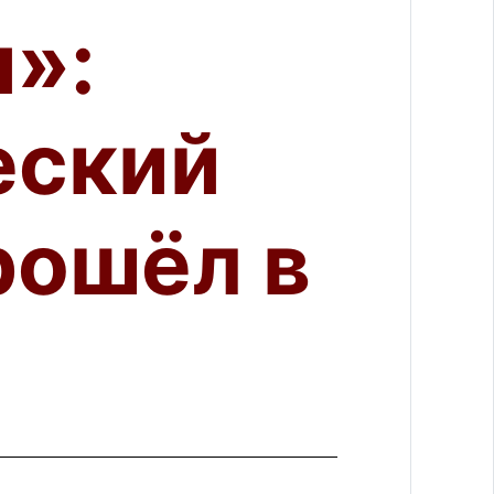
»:
еский
рошёл в