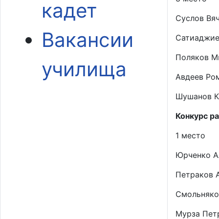
кадет
Суслов Вяч
Вакансии
Сатиаджие
Поляков М
училища
Авдеев Ром
Шушанов К
Конкурс р
1 место
Юрченко А
Петраков А
Смольняко
Мурза Петр