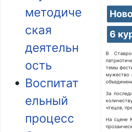
методиче
Нов
ская
6 ку
деятельн
В Ставро
патриотич
ость
темы фести
мужество 
Воспитат
объединени
За послед
ельный
количеств
чтецов, пр
процесс
На сцене 
прозаичес