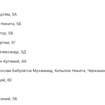
ртём, 5А
 Никита, 5Б
гор, 5В
ртем, 5Г
Александр, 5Д
н Артемий, 6А
ослав Бибулатов Мухаммад, Копылов Никита, Черкашин
ей, 6Е
сений, 5Б