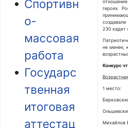
Спортивн
отношение
героях Ро
принимающ
о-
создавали 
230 кадет 
массовая
Патриотич
не менее,
работа
возрастных
Конкурс ч
Государс
Возрастная
твенная
1 место:
Берковский
итоговая
Ольшевски
аттестац
Михайлов 