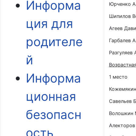
Информа
Юрченко А
Шипилов В
ция для
Агеев Дави
родителе
Гарбалев А
Разгуляев 
й
Возрастная
Информа
1 место
Кожемякин 
ционная
Савельев Б
безопасн
Волошкин 
Алекторов 
ость