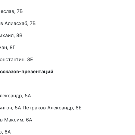
еслав, 7Б
в Алиасхаб, 7В
ихаил, 8В
ан, 8Г
онстантин, 8Е
ассказов-презентаций
лександр, 5А
нтон, 5А Петраков Александр, 8Е
в Максим, 6А
, 6А