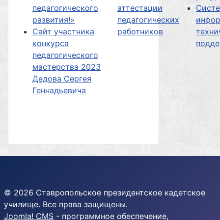
педагогического
аттестации
Сист
развития!»
педагогических
инфор
Сайт участника
работников
техни
конкурса
подд
педагогического
мастерства 2023
Дедова Сергея
Геннадьевича
© 2026 Ставропольское президентское кадетское
училище. Все права защищены.
Joomla! CMS
- программное обеспечение,