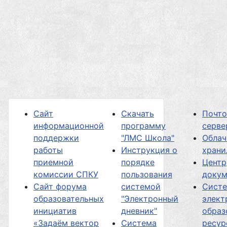
Сайт
Скачать
Почт
информационной
программу
серве
поддержки
"ЛМС Школа"
Облач
работы
Инструкция о
хран
приемной
порядке
Центр
комиссии СПКУ
пользования
докум
Сайт форума
системой
Сист
образовательных
"Электронный
элект
инициатив
дневник"
образ
«Задаём вектор
Система
ресур