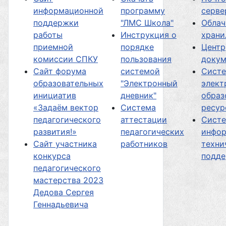
информационной
программу
серве
поддержки
"ЛМС Школа"
Облач
работы
Инструкция о
хран
приемной
порядке
Центр
комиссии СПКУ
пользования
докум
Сайт форума
системой
Сист
образовательных
"Электронный
элект
инициатив
дневник"
образ
«Задаём вектор
Система
ресур
педагогического
аттестации
Сист
развития!»
педагогических
инфор
Сайт участника
работников
техни
конкурса
подд
педагогического
мастерства 2023
Дедова Сергея
Геннадьевича