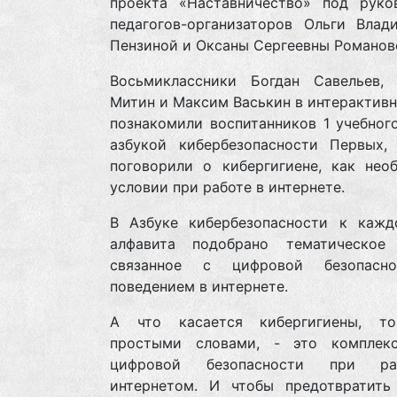
проекта «Наставничество» под руко
педагогов-организаторов Ольги Влад
Пензиной и Оксаны Сергеевны Романов
Восьмиклассники Богдан Савельев, 
Митин и Максим Васькин в интерактив
познакомили воспитанников 1 учебног
азбукой кибербезопасности Первых,
поговорили о кибергигиене, как нео
условии при работе в интернете.
В Азбуке кибербезопасности к кажд
алфавита подобрано тематическое 
связанное с цифровой безопасн
поведением в интернете.
А что касается кибергигиены, т
простыми словами, - это комплек
цифровой безопасности при р
интернетом. И чтобы предотвратить