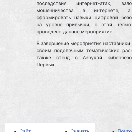
последствия интернет-атак, вз
мошенничества в интернете, 
сформировать навыки цифровой безо
на уровне привычки, с этой цель
проведено данное мероприятие.
В завершение мероприятия наставники
своим подопечным тематические раск
также стенд с Азбукой кибербезо
Первых.
Сайт
Скачать
Почт