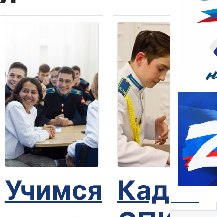
ть
Учимся
Кадет