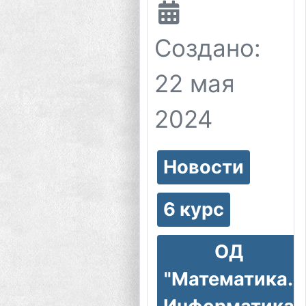
Создано:
22 мая
2024
Новости
6 курс
ОД
"Математика.