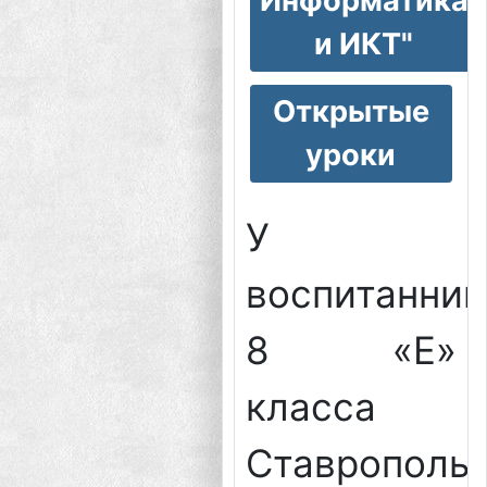
Информатика
и ИКТ"
Открытые
уроки
У
воспитанник
8 «Е»
класса
Ставропольс