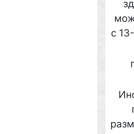
з
мож
с 13
Ин
разм