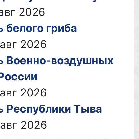
льной
 авг 2026
 белого гриба
поля
 авг 2026
ь Военно-воздушных
 России
 авг 2026
ь Республики Тыва
 авг 2026
ное