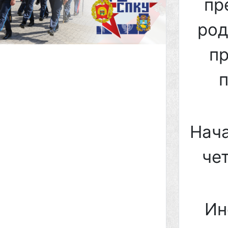
пр
род
п
Нача
че
Ин