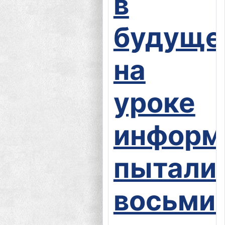
в
будуще
на
уроке
информ
пытали
восьми