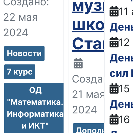
музыка
Создано:
11
22 мая
школе
День
2024
Ставро
12
Новости
Ден
сил
7 курс
Создано:
15
ОД
21 мая
"Математика.
Ден
2024
Информатика
16
и ИКТ"
Дополнитель