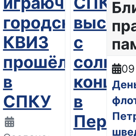
играючи:
СПКУ
Бл
е
городской
выступ
пр
КВИЗ
с
па
прошёл
сольн
09
атики
в
концер
Ден
сь
СПКУ
в
фло
Петр
классники
Первой
шве