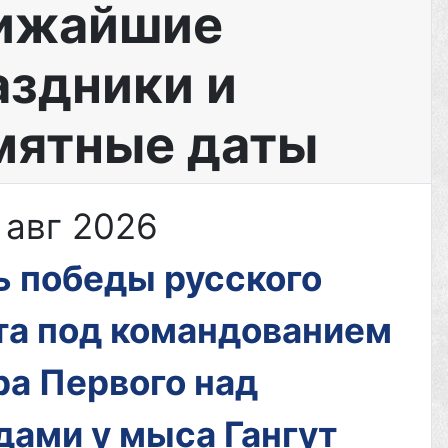
ижайшие
ил
аздники и
мятные даты
ым
 авг 2026
том
ь победы русского
та под командованием
а Первого над
дами у мыса Гангут