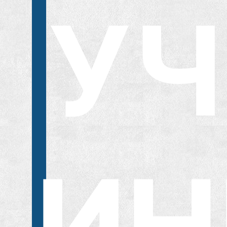
УЧ
ИН