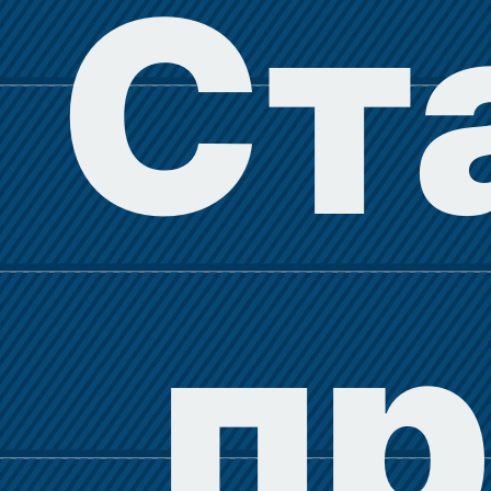
Ст
пр