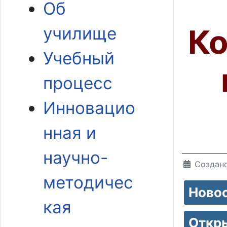
Об
Ко
училище
Учебный
процесс
Инновацио
нная и
научно-
Создано
методичес
Ново
кая
Откр