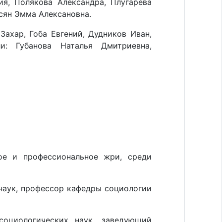
я, Полякова Александра, Плугарева
есян Эмма Алексановна.
Захар, Гоба Евгений, Дудников Иван,
и: Губанова Наталья Дмитриевна,
ое и профессиональное жри, среди
 наук, профессор кафедры социологии
оциологических наук, заведующий