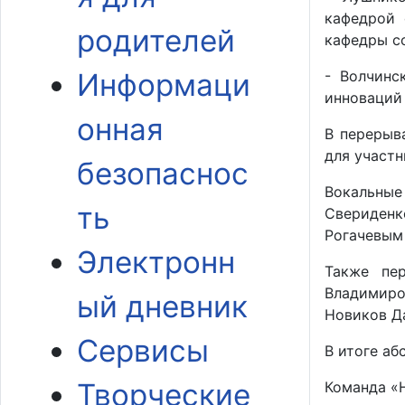
кафедрой 
родителей
кафедры с
- Волчинс
Информаци
инноваций
онная
В перерыв
для участн
безопаснос
Вокальные
ть
Свериденк
Рогачевым
Электронн
Также пе
Владимиро
ый дневник
Новиков Д
Сервисы
В итоге аб
Творческие
Команда «