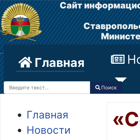
Сайт информацио
Ставрополь
Министе
Н
Главная
Поиск
Поиск
Type 2 or more characters for results.
«С
Главная
Новости