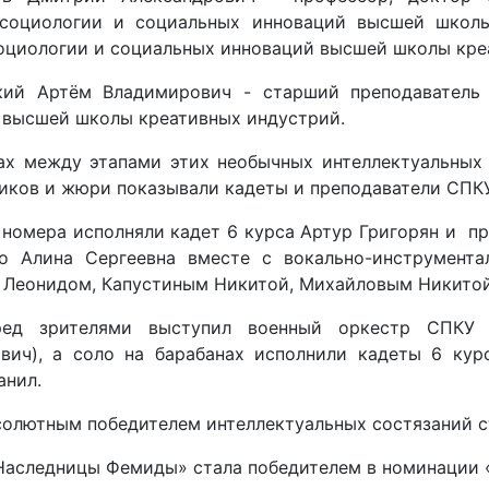
социологии и социальных инноваций высшей школы
оциологии и социальных инноваций высшей школы кре
кий Артём Владимирович - старший преподаватель
 высшей школы креативных индустрий.
ах между этапами этих необычных интеллектуальных
иков и жюри показывали кадеты и преподаватели СПКУ
 номера исполняли кадет 6 курса Артур Григорян и п
о Алина Сергеевна вместе с вокально-инструмент
 Леонидом, Капустиным Никитой, Михайловым Никитой
ред зрителями выступил военный оркестр СПКУ 
вич), а соло на барабанах исполнили кадеты 6 кур
анил.
солютным победителем интеллектуальных состязаний с
Наследницы Фемиды» стала победителем в номинации 