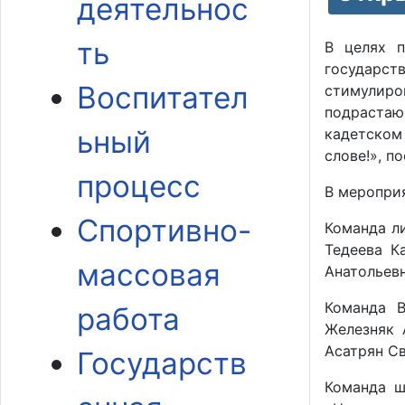
деятельнос
ть
В целях п
государс
Воспитател
стимулир
подрастаю
ьный
кадетском
слове!», 
процесс
В мероприя
Спортивно-
Команда л
Тедеева К
массовая
Анатольев
Команда В
работа
Железняк 
Асатрян Св
Государств
Команда ш