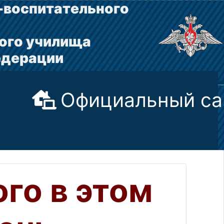
-воспитательного
ого училища
едерации
Официальный са
ого в этом