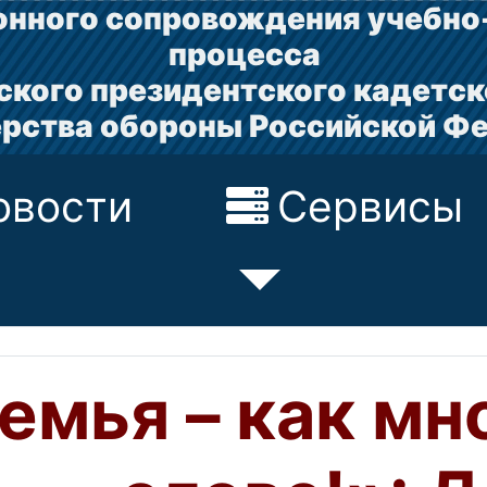
нного сопровождения учебно
процесса
ского президентского кадетск
рства обороны Российской Ф
овости
Сервисы
емья – как мн