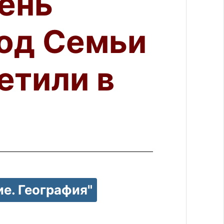
День
Год Семьи
етили в
е. География"