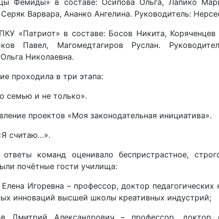
цы Фемиды» в составе: Осипова Ольга, Лапико Мари
 Серяк Варвара, Ананко Ангелина. Руководитель: Нерс
ПКУ «Патриот» в составе: Босов Никита, Коряченцев 
ков Павел, Магомедтагиров Руслан. Руководител
Ольга Николаевна.
е проходила в три этапа:
ро семью и не только».
вление проектов «Моя законодательная инициатива».
«Я считаю…».
 ответы команд оценивало беспристрастное, строг
ыли почётные гости училища:
 Елена Игоревна – профессор, доктор педагогических
ных инноваций высшей школы креативных индустрий;
в Дмитрий Александрович – профессор, доктор с