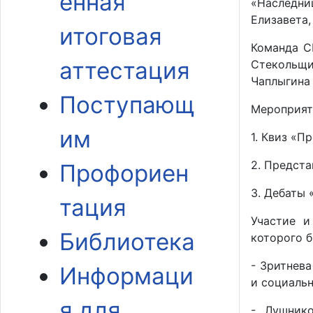
енная
«Наследни
Елизавета,
итоговая
Команда С
аттестация
Стекольщи
Чаплыгина 
Поступающ
Мероприяти
им
1. Квиз «П
2. Предста
Профориен
3. Дебаты 
тация
Участие и
Библиотека
которого б
- Зритнева
Информаци
и социаль
я для
- Лушнико