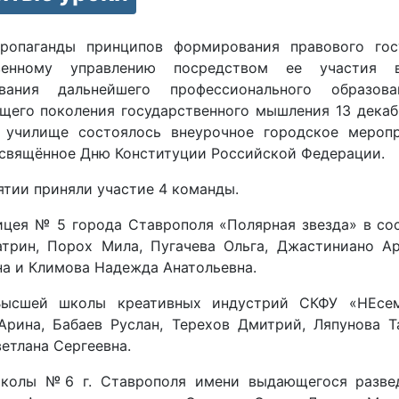
ропаганды принципов формирования правового гос
твенному управлению посредством ее участия в
ования дальнейшего профессионального образо
щего поколения государственного мышления 13 дека
 училище состоялось внеурочное городское мероп
посвящённое Дню Конституции Российской Федерации.
тии приняли участие 4 команды.
ицея № 5 города Ставрополя «Полярная звезда» в сос
атрин, Порох Мила, Пугачева Ольга, Джастиниано А
на и Климова Надежда Анатольевна.
ысшей школы креативных индустрий СКФУ «НЕсеме
Арина, Бабаев Руслан, Терехов Дмитрий, Ляпунова Та
етлана Сергеевна.
колы №6 г. Ставрополя имени выдающегося развед