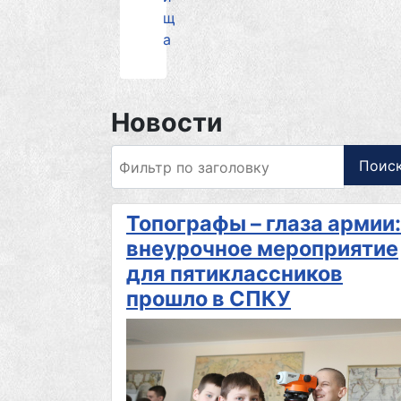
щ
а
Новости
Фильтр по заголовку
Поис
Топографы – глаза армии:
внеурочное мероприятие
для пятиклассников
прошло в СПКУ