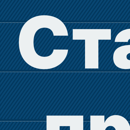
Ст
пр