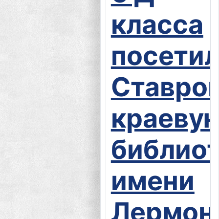
класса
посети
Ставро
краеву
библио
имени
Лермон