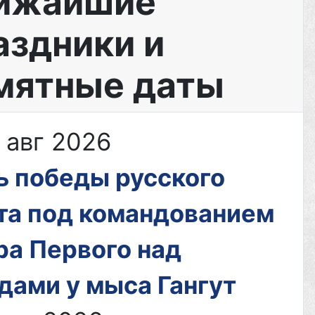
ижайшие
ет-
аздники и
мости
мятные даты
 авг 2026
тков
ь победы русского
та под командованием
ра Первого над
дали
дами у мыса Гангут
ги