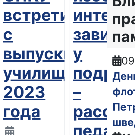
Бл
встретились
интерн
пр
ли
с
зависи
па
польскую
выпускниками
у
09
ю
училища
подрос
Ден
теку
2023
–
фло
Пет
года
рассуж
шве
това
педаго