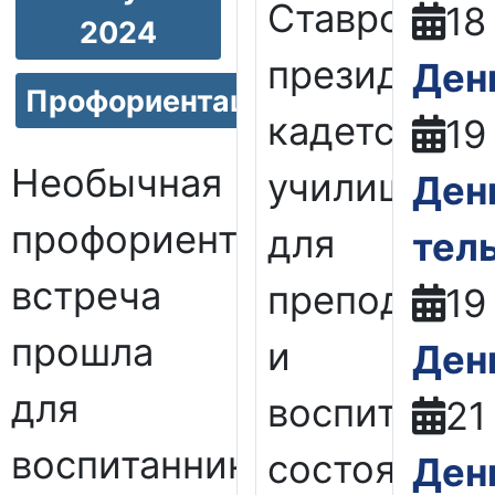
Ставрополь
18
2024
президентс
Ден
Профориентация
кадетском
19
Необычная
училище
Ден
профориентационная
для
тел
встреча
преподават
19
прошла
и
Ден
для
воспитател
21
воспитанников
состоялось
Ден