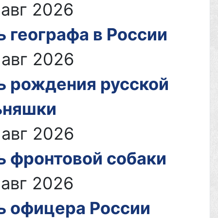
ском
 авг 2026
ком
ь географа в России
 авг 2026
ь рождения русской
ьняшки
елей
 авг 2026
ь фронтовой собаки
ей
 авг 2026
ь офицера России