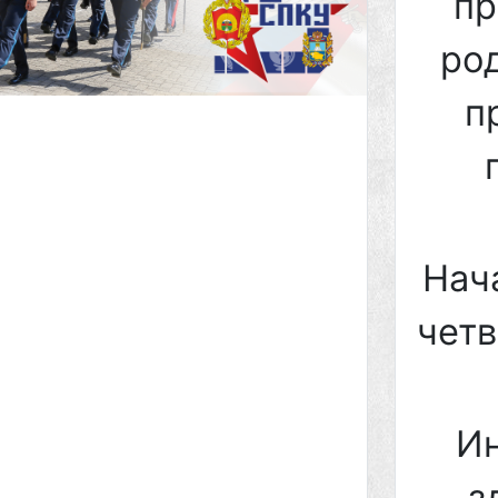
пр
ро
п
Нач
четв
Ин
з