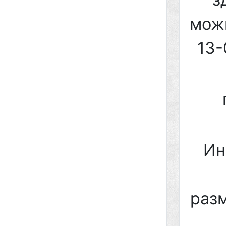
можн
13-
Ин
раз