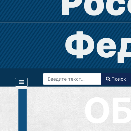
Рос
Фе
Поиск
Поиск
Type 2 or more characters for results.
О