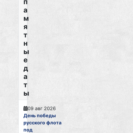
п
а
м
я
т
н
ы
е
д
а
т
ы
09 авг 2026
День победы
русского флота
под