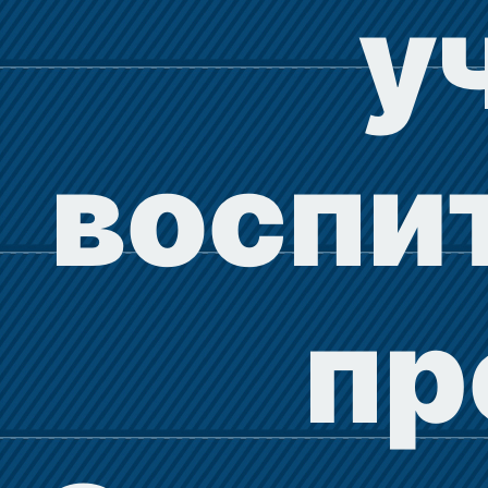
у
воспи
пр