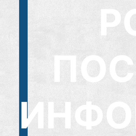
Р
ПО
ИНФО