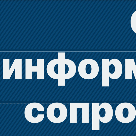
инфор
сопр