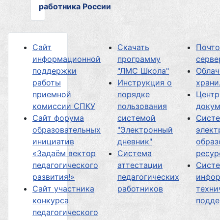
работника России
Сайт
Скачать
Почт
информационной
программу
серве
поддержки
"ЛМС Школа"
Облач
работы
Инструкция о
хран
приемной
порядке
Центр
комиссии СПКУ
пользования
докум
Сайт форума
системой
Сист
образовательных
"Электронный
элект
инициатив
дневник"
образ
«Задаём вектор
Система
ресур
педагогического
аттестации
Сист
развития!»
педагогических
инфор
Сайт участника
работников
техни
конкурса
подд
педагогического