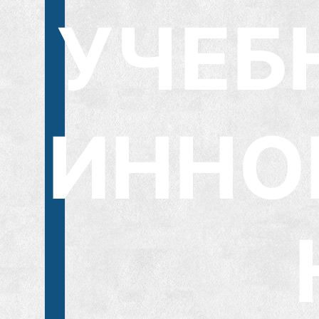
УЧЕБ
ИННО