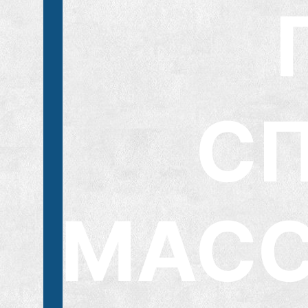
С
МАСС