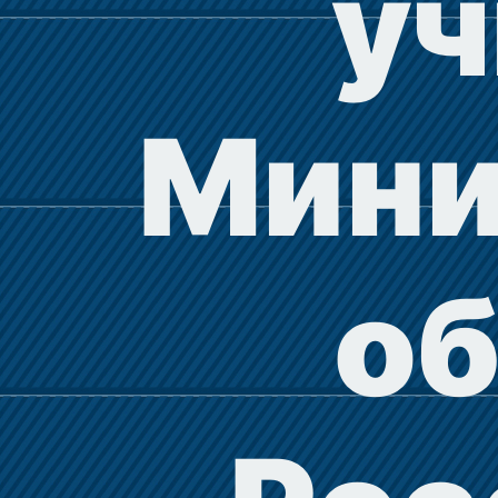
у
Мини
о