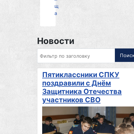
щ
а
Новости
Фильтр по заголовку
Поис
Пятиклассники СПКУ
поздравили с Днём
Защитника Отечества
участников СВО