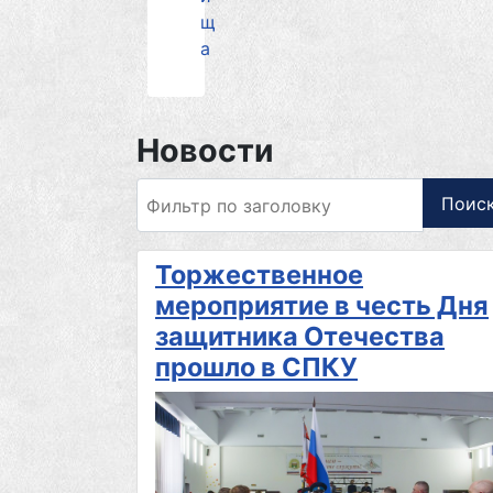
щ
а
Новости
Фильтр по заголовку
Поис
Торжественное
мероприятие в честь Дня
защитника Отечества
прошло в СПКУ