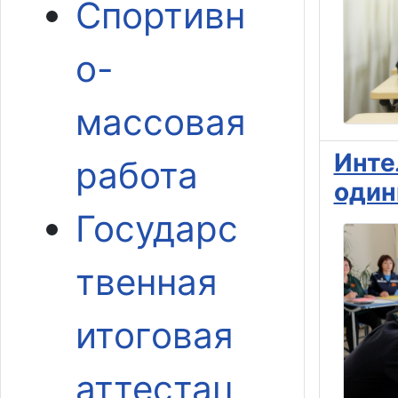
Спортивн
о-
массовая
Инте
работа
один
Государс
твенная
итоговая
аттестац