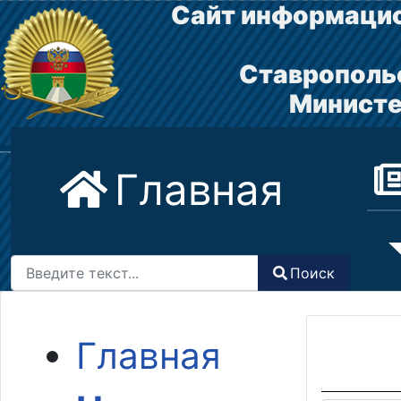
Сайт информацио
Ставрополь
Министе
Главная
Поиск
Поиск
Type 2 or more characters for results.
Главная