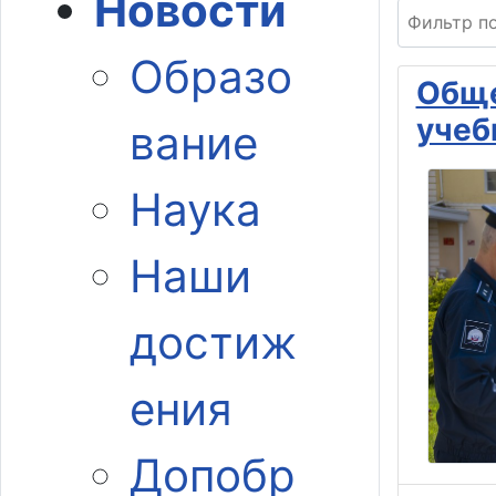
Новости
Фильтр по 
Образо
Обще
учеб
вание
Наука
Наши
достиж
ения
Допобр