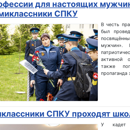
офессии для настоящих мужчи
миклассники СПКУ
В честь пр
был провед
посвящённ
мужчин». Ц
патриотичес
активной о
также по
пропаганда 
классники СПКУ проходят школ
У кадет 