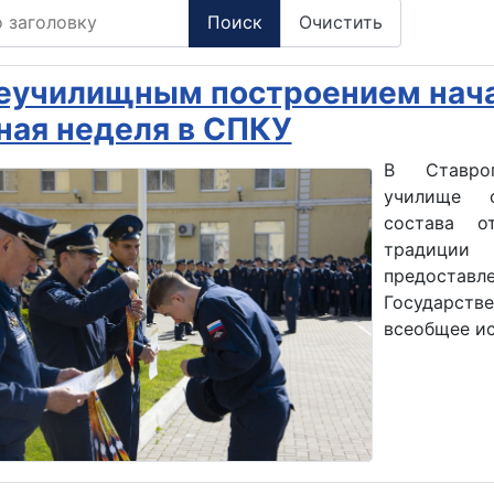
заголовку
Поиск
Очистить
училищным построением нача
ная неделя в СПКУ
В Ставроп
училище о
состава о
традиции
предостав
Государств
всеобщее ис