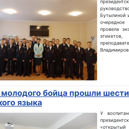
президен
руководст
Бутылиной 
очередное 
провела эк
этикетов
преподавате
Владимиров
 молодого бойца прошли шести
кого языка
У воспитан
президент
«открыты