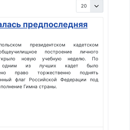
Кол-во строк:
лась предпоследняя
ольском президентском кадетском
бщеучилищное построение личного
ткрыло новую учебную неделю. По
 одним из лучших кадет было
лено право торжественно поднять
енный флаг Российской Федерации под
полнение Гимна страны.