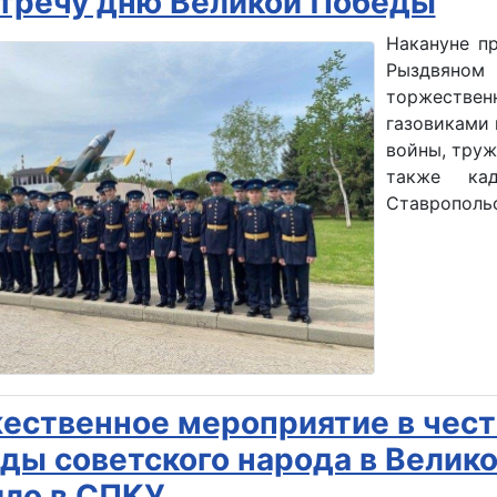
тречу дню Великой Победы
Накануне п
Рыздвяно
торжестве
газовиками 
войны, труж
также ка
Ставропольс
ественное мероприятие в чест
ды советского народа в Велик
ло в СПКУ