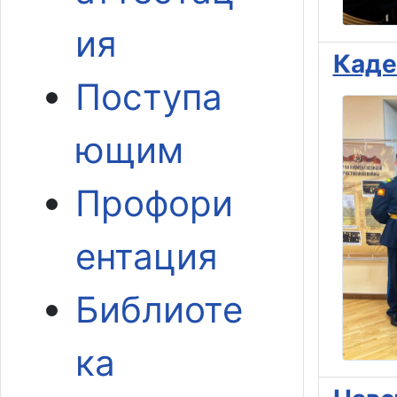
ия
Каде
Поступа
ющим
Профори
ентация
Библиоте
ка