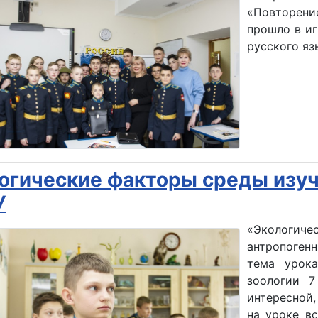
«Повторени
прошло в иг
русского яз
огические факторы среды изу
У
«Экологич
антропогенн
тема урока
зоологии 7
интересной,
на уроке в