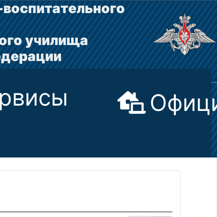
-воспитательного
ого училища
едерации
рвисы
Офици