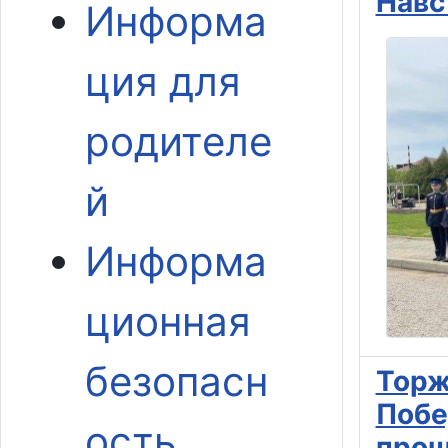
Навс
Информа
ция для
родителе
й
Информа
ционная
безопасн
Торж
Побе
ость
прош