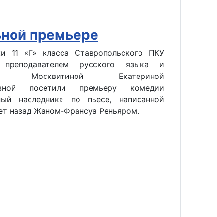
ьной премьере
ки 11 «Г» класса Ставропольского ПКУ
преподавателем русского языка и
уры Москвитиной Екатериной
овной посетили премьеру комедии
ный наследник» по пьесе, написанной
ет назад Жаном-Франсуа Реньяром.