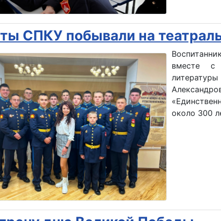
ты СПКУ побывали на театрал
Воспитанни
вместе с 
литерат
Александр
«Единствен
около 300 л