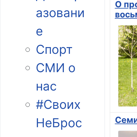
О пр
азовани
вось
е
Спорт
СМИ о
нас
#Своих
Семи
НеБрос