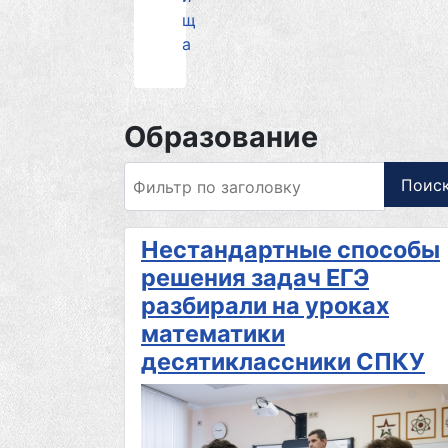
щ
а
Образование
Фильтр по заголовку
Поис
Нестандартные способы
решения задач ЕГЭ
разбирали на уроках
математики
десятиклассники СПКУ